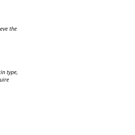
ieve the
n type,
uire