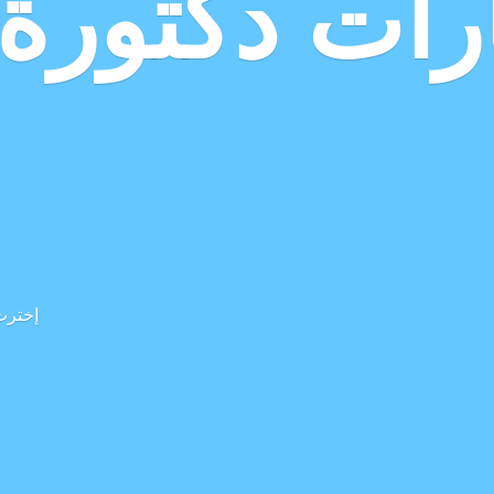
رات دكتورة 
إخترت 